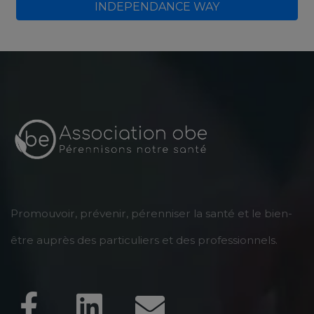
INDEPENDANCE WAY
Promouvoir, prévenir, pérenniser la santé et le bien-
être auprès des particuliers et des professionnels.