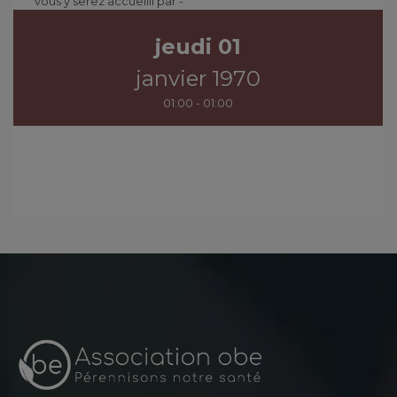
vous y serez accueilli par -
jeudi 01
janvier 1970
01:00 - 01:00
€
/ pers.