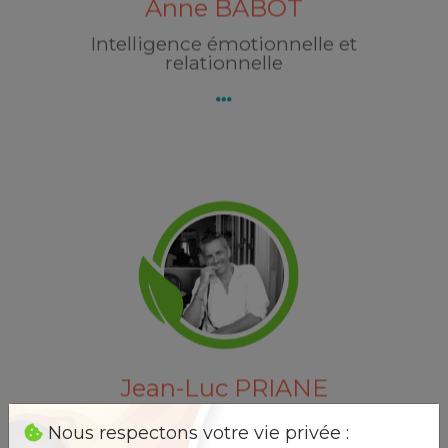
Anne BABOT
Intelligence émotionnelle et
relationnelle
Jean-Luc PRIANE
38 rue des Cartounades
31620 VILLENEUVE LES BOULOC
Découvrez Jean-Luc PRIANE
Jean-Luc PRIANE
Expression par le théatre / Professeur
Nous respectons votre vie privée :
de Qi-Gong