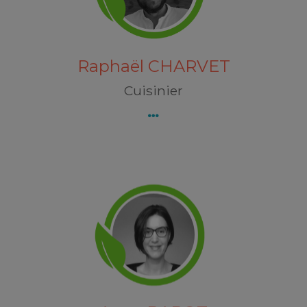
1 chemin du pressoir
55000 COMBLES-EN-BARROIS
Découvrez Raphaël CHARVET
Raphaël CHARVET
Cuisinier
Anne BABOT
8 rue des Prés
67700 SAVERNE
Découvrez Anne BABOT