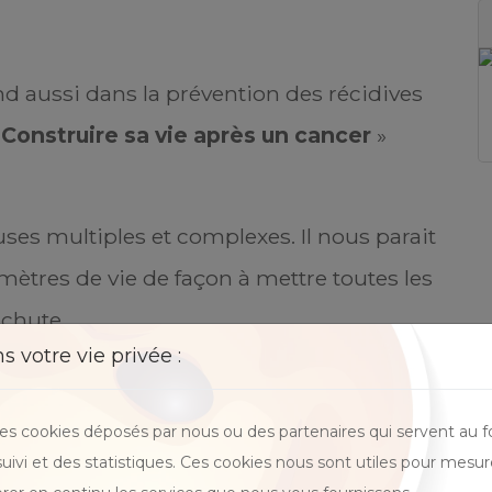
nd aussi dans la prévention des récidives
«
Construire sa vie après un cancer
»
ses multiples et complexes. Il nous parait
ètres de vie de façon à mettre toutes les
echute.
 votre vie privée :
 seront accompagnés à modifier leur
, à poser un regard bienveillant sur leur
des cookies déposés par nous ou des partenaires qui servent au 
 tous facteurs qui influencent l'expression
 suivi et des statistiques. Ces cookies nous sont utiles pour mesur