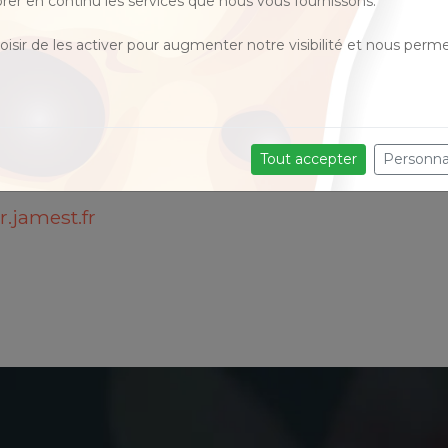
rer en continu les services que nous vous fournissons.
une tumeur. Si le cancer est un sujet
isir de les activer pour augmenter notre visibilité et nous perme
ermettre aux personnes qui assistent à ce
s vers l'avenir, afin de réintégrer leur vie
es meilleures dispositions.
Tout accepter
Personna
ogrammes sur notre site dédié :
.jamest.fr