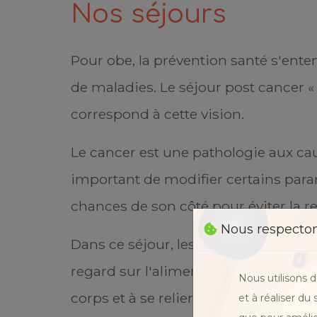
Nos séjours
Pour obe, la prévention santé s'ente
de maladies. Le séjour post cancer 
correspond à cette vision.
Le cancer est une pathologie aux cau
important de modifier certains param
chances de son côté pour éviter la r
Nous respectons
Dans ce séjour, les anciens malades
regard sur l'alimentation, le sommeil
Nous utilisons 
corps et à se relier à leurs émotions,
et à réaliser du