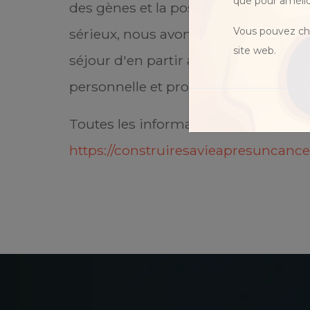
que pour amélio
des gènes et la possible survenue d’
Vous pouvez cho
sérieux, nous avons l'ambition de p
site web.
séjour d'en partir apaisées et tournée
personnelle et professionnelle dans l
Toutes les informations, dates et pr
https://construiresavieapresuncancer